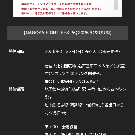
【NAGOYA FIGHT FES 26】2026.3.22（SUN）
開催日時
2026年3月22日(日) 野外大会（雨天開催）
若宮大通公園広場（名古屋市中区大須／公武堂
前）特設リング ※2リング開催予定
●公共交通機関でお越しの場合
開催場所
地下鉄名城線「矢場町駅」4番出口から西へ徒歩
5分
地下鉄名城線・鶴舞線「上前津駅」9番出口から
北へ徒歩5分
▼7:00 会場設営
▼9:30 第1部出場選手 受付・計量